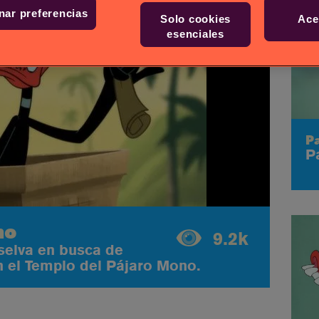
nar preferencias
Solo cookies
Ace
esenciales
P
P
no
9.2k
 selva en busca de
n el Templo del Pájaro Mono.