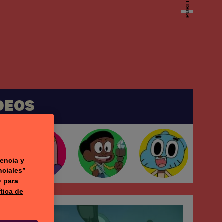
PUBLICIDAD
DEOS
encia y
nciales”
» para
ítica de