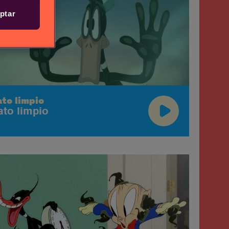
ptar
ato limpio
ato limpio