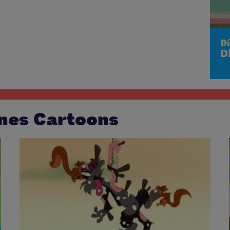
Dí
D
nes Cartoons