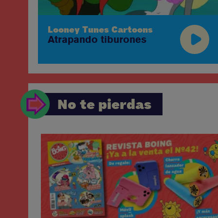
Looney Tunes Cartoons
Atrapando tiburones
No te pierdas