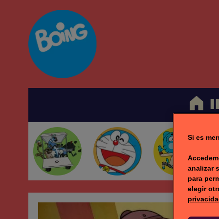
I
Si es men
Accedemo
analizar 
para perm
elegir ot
privacida