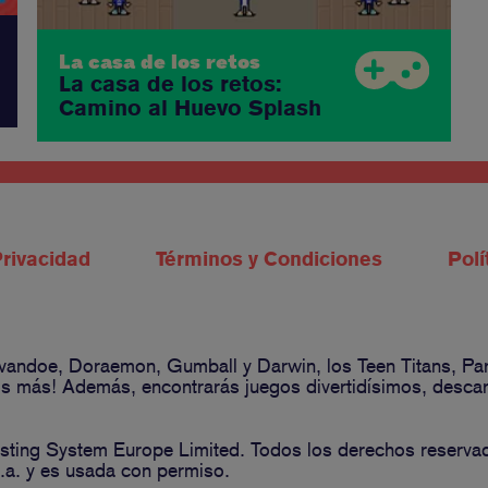
La casa de los retos
La casa de los retos:
Camino al Huevo Splash
Privacidad
Términos y Condiciones
Polí
 Ivandoe, Doraemon, Gumball y Darwin, los Teen Titans, P
 más! Además, encontrarás juegos divertidísimos, descarga
ting System Europe Limited. Todos los derechos reserva
a. y es usada con permiso.