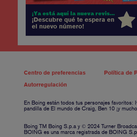
¡Ya está aquí la nueva revista Boing!
¡Descubre qué te espera en
el nuevo número!
Centro de preferencias
Política de 
Autorregulación
En Boing están todos tus personajes favoritos:
pandilla de El mundo de Craig, Ben 10 ¡y muchos
Boing TM Boing S.p.a y © 2024 Turner Broadcas
BOING es una marca registrada de BOING S.p.