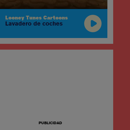
Lo
Lo
Looney Tunes Cartoons
Lavadero de coches
PUBLICIDAD