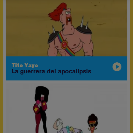
Tito Yayo
La guerrera del apocalipsis