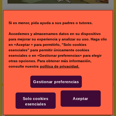
Juegos de Tito Yayo
Si es menor, pida ayuda a sus padres o tutores.
Accedemos y almacenamos datos en su dispositivo
para mejorar su experiencia y analizar su uso. Haga clic
Vídeos de Tito Yayo
en «Aceptar » para permitirlo, “Solo cookies
esenciales” para permitir únicamente cookies
esenciales o en «Gestionar preferencias» para elegir
otras opciones. Para obtener más información,
Tito Yayo
consulte nuestra
política de privacidad.
Tito Yayo es el tío abuelo mágico de todo el mundo y
cuando aparece en tu vida ¡la llena de diversión!
Gestionar preferencias
Mostrar todo
Solo cookies
Aceptar
esenciales
Cosas divertidas