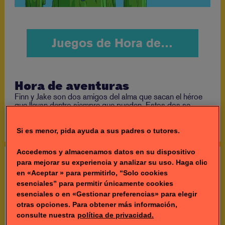
Juegos de Hora de aventuras
Hora de aventuras
Finn y Jake son dos amigos del alma que sacan el héroe
que llevan dentro siempre que pueden. Estos dos se
parten de risa haciendo el idiota, gastando bromas
ridículas y ¡buscando aventuras!
Si es menor, pida ayuda a sus padres o tutores.
Accedemos y almacenamos datos en su dispositivo
Mostrar todo
para mejorar su experiencia y analizar su uso. Haga clic
en «Aceptar » para permitirlo, “Solo cookies
Cosas divertidas
esenciales” para permitir únicamente cookies
esenciales o en «Gestionar preferencias» para elegir
otras opciones. Para obtener más información,
consulte nuestra
política de privacidad.