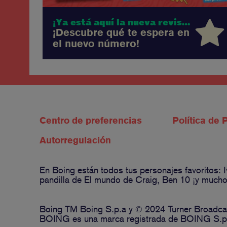
¡Ya está aquí la nueva revista Boing!
¡Descubre qué te espera en
el nuevo número!
Centro de preferencias
Política de 
Autorregulación
En Boing están todos tus personajes favoritos:
pandilla de El mundo de Craig, Ben 10 ¡y muchos
Boing TM Boing S.p.a y © 2024 Turner Broadcas
BOING es una marca registrada de BOING S.p.