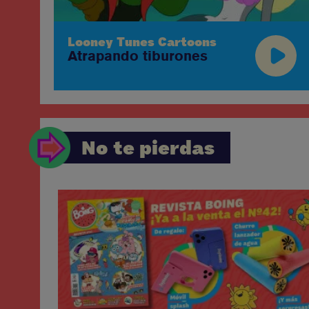
Looney Tunes Cartoons
Atrapando tiburones
No te pierdas