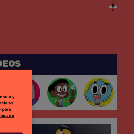
PUBLICIDAD
DEOS
encia y
nciales”
» para
ítica de