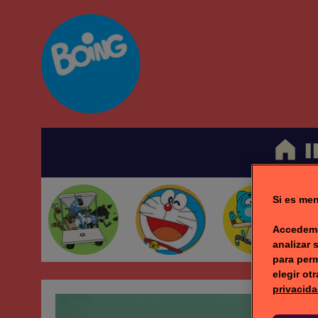
I
Si es men
Accedemo
analizar 
para perm
elegir ot
privacida