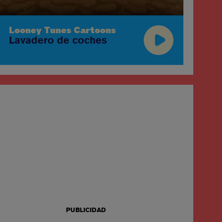
Lo
Lo
Looney Tunes Cartoons
Lavadero de coches
PUBLICIDAD