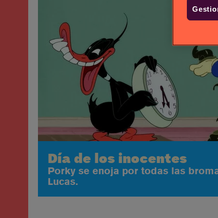
Gestio
Día de los inocentes
Porky se enoja por todas las broma
Lucas.