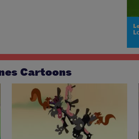
L
L
nes Cartoons