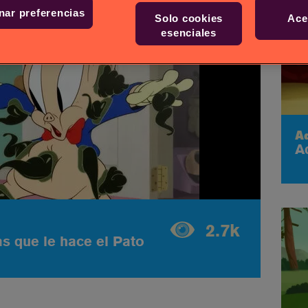
nar preferencias
Solo cookies
Ace
esenciales
A
A
2.7k
s que le hace el Pato