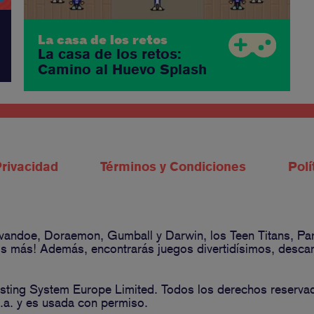
La casa de los retos
La casa de los retos:
Camino al Huevo Splash
Privacidad
Términos y Condiciones
Polí
 Ivandoe, Doraemon, Gumball y Darwin, los Teen Titans, P
 más! Además, encontrarás juegos divertidísimos, descarga
ting System Europe Limited. Todos los derechos reserva
a. y es usada con permiso.