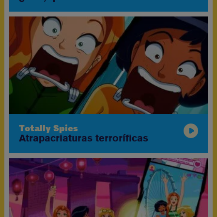
Totally Spies
Atrapacriaturas terroríficas