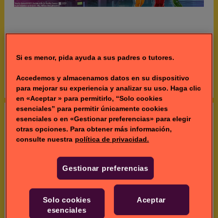
Totally Spies
Si es menor, pida ayuda a sus padres o tutores.
Tres jóvenes espías muy totales luchan contra los villanos
más extravagantes a la vez que exploran la vida
Accedemos y almacenamos datos en su dispositivo
universitaria en Singapur.
para mejorar su experiencia y analizar su uso. Haga clic
en «Aceptar » para permitirlo, “Solo cookies
esenciales” para permitir únicamente cookies
Todos los vídeos
esenciales o en «Gestionar preferencias» para elegir
otras opciones. Para obtener más información,
Vídeos de Totally
consulte nuestra
política de privacidad.
Spies
Gestionar preferencias
Solo cookies
Aceptar
esenciales