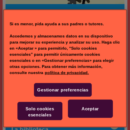
La persecución del globo
123
Silvestre descubre una
Si es menor, pida ayuda a sus padres o tutores.
comida atractiva en
2.7k
Piolín, quien monta un
Accedemos y almacenamos datos en su dispositivo
globo aerostático.
para mejorar su experiencia y analizar su uso. Haga clic
en «Aceptar » para permitirlo, “Solo cookies
esenciales” para permitir únicamente cookies
esenciales o en «Gestionar preferencias» para elegir
otras opciones. Para obtener más información,
consulte nuestra
política de privacidad.
Gestionar preferencias
Solo cookies
Aceptar
esenciales
La biblioteca
La biblioteca