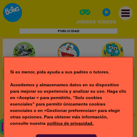
JUEGOS
VÍDEOS
PUBLICIDAD
INICIO
JUEGOS
Si es menor, pida ayuda a sus padres o tutores.
VÍDEOS
Accedemos y almacenamos datos en su dispositivo
¡Vaya! No encontramos la página que buscas
para mejorar su experiencia y analizar su uso. Haga clic
en «Aceptar » para permitirlo, “Solo cookies
Volver
esenciales” para permitir únicamente cookies
esenciales o en «Gestionar preferencias» para elegir
otras opciones. Para obtener más información,
consulte nuestra
política de privacidad.
No te pierdas