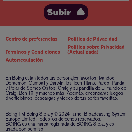
Subir
Centro de preferencias
Política de Privacidad
Política sobre Privacidad
Términos y Condiciones
(Actualizada)
Autorregulación
En Boing están todos tus personajes favoritos: Ivandoe,
Doraemon, Gumball y Darwin, los Teen Titans, Pardo, Panda
y Polar de Somos Ositos, Craig y su pandilla de El mundo de
Craig, Ben 10 ¡y muchos más! Además, encontrarás juegos
divertidísimos, descargas y vídeos de tus series favoritas.
Boing TM Boing S.p.a y © 2024 Turner Broadcasting System
Europe Limited. Todos los derechos reservados.
BOING es una marca registrada de BOING S.p.a. y es
usada con permiso.