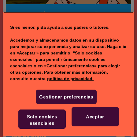
Escondite con Zeke
2.3k
Zeke tiene una pieza
Si es menor, pida ayuda a sus padres o tutores.
del cubo y desafía a
13.5k
nuestros héroes a una
Accedemos y almacenamos datos en su dispositivo
partida de escondite no
para mejorar su experiencia y analizar su uso. Haga clic
muy amistosa.
en «Aceptar » para permitirlo, “Solo cookies
esenciales” para permitir únicamente cookies
esenciales o en «Gestionar preferencias» para elegir
otras opciones. Para obtener más información,
consulte nuestra
política de privacidad.
Gestionar preferencias
Solo cookies
Aceptar
esenciales
Día de nieve