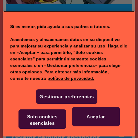
Duelos Cañeros
439
Bernard entrena a
Si es menor, pida ayuda a sus padres o tutores.
Jessica para que gane a
10.3k
Craig al videojuego
Accedemos y almacenamos datos en su dispositivo
Duelos Cañeros.
para mejorar su experiencia y analizar su uso. Haga clic
en «Aceptar » para permitirlo, “Solo cookies
esenciales” para permitir únicamente cookies
esenciales o en «Gestionar preferencias» para elegir
otras opciones. Para obtener más información,
consulte nuestra
política de privacidad.
Gestionar preferencias
Solo cookies
Aceptar
esenciales
Objetos perdidos engañosos
Objetos perdidos engañosos