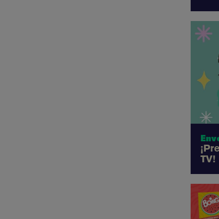
¡Pr
TV!