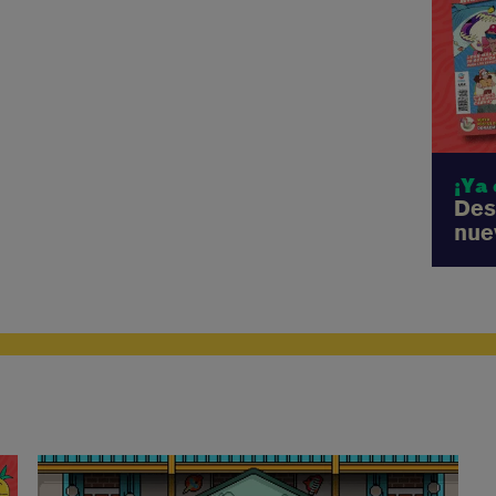
Des
nue