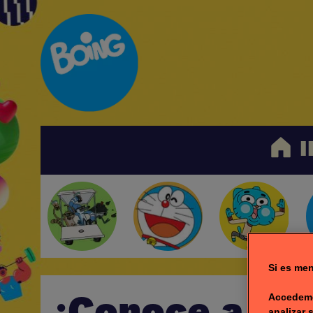
I
Si es men
¡Conoce a las
Accedemo
analizar 