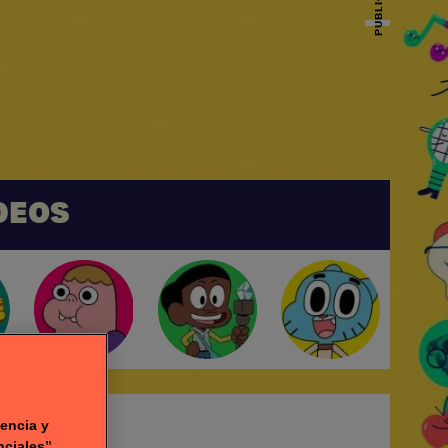
PUBLICIDAD
DEOS
egos
encia y
nciales”