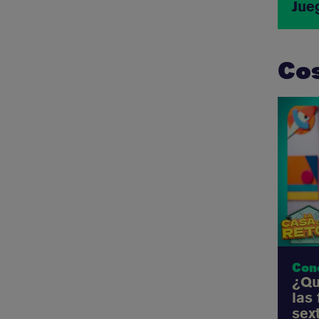
Jue
Cos
Con
¿Qu
las
sex