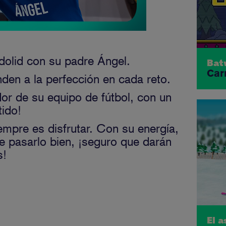
adolid con su padre Ángel.
Bat
Car
den a la perfección en cada reto.
or de su equipo de fútbol, con un
tido!
empre es disfrutar. Con su energía,
e pasarlo bien, ¡seguro que darán
s
!
El 