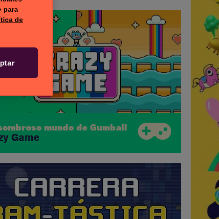
» para
ítica de
ptar
asombroso mundo de Gumball
zy Game