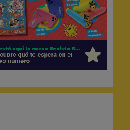
¡Ya está aquí la nueva Revista Boing!
cubre qué te espera en el
vo número