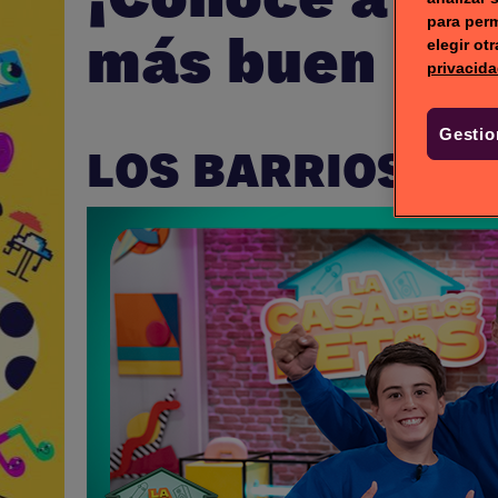
para perm
más buen roll
elegir ot
privacida
Gestio
LOS
BARRIOS