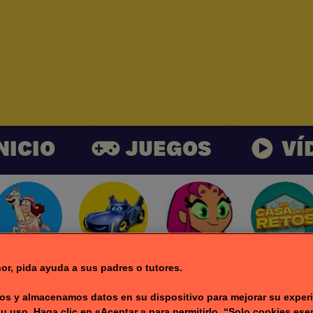
NICIO
JUEGOS
VÍ
or, pida ayuda a sus padres o tutores.
 familias con
Ju
s y almacenamos datos en su dispositivo para mejorar su experi
su uso. Haga clic en «Aceptar » para permitirlo, “Solo cookies ese