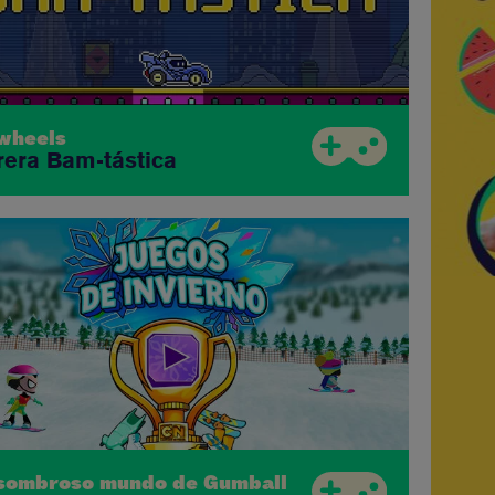
wheels
rera Bam-tástica
asombroso mundo de Gumball