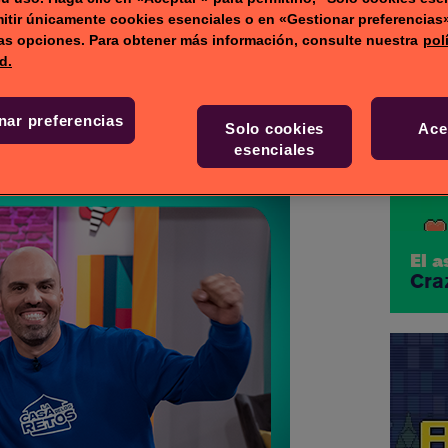
itir únicamente cookies esenciales o en «Gestionar preferencias
o de la tele!
ras opciones. Para obtener más información, consulte nuestra
pol
d.
nar preferencias
Solo cookies
Ace
esenciales
El 
Cra