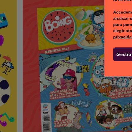
Accedemo
analizar 
para perm
elegir ot
privacida
Gestio