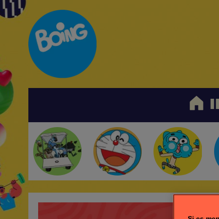
I
Si es men