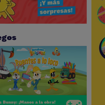
egos
s Bunny: ¡Manos a la obra!