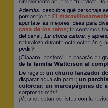
simplemente abriendo tu revista Boi
Además, descubre qué personaje ser
personaje de
El maravillosament
apúntate las mejores ideas para dive
; te contamos to
casa de los retos
del canal,
, y apren
La chica cabra
naturaleza durante esta estación gr
pedir?
¡Claaaro, posters! Lo pasarás en g
de
la familia Watterson al comp
De regalo:
un churro lanzador d
disparar agua sin parar;
un parchí
;
colorear
un marcapáginas de a
sorpresas más!
¡Verano, estamos listos con la revis