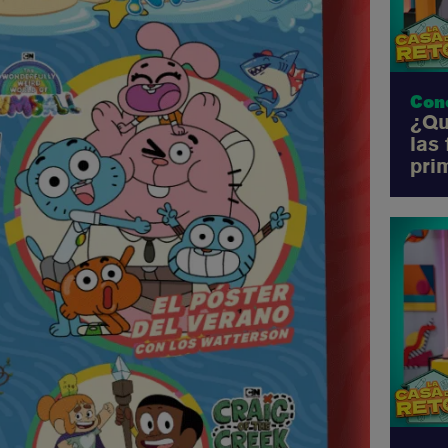
Con
¿Qu
las
pri