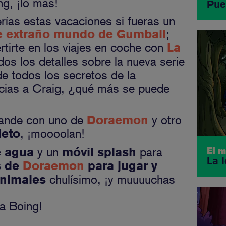
ng, ¡lo más!
Pue
ías estas vacaciones si fueras un
;
e extraño mundo de Gumball
rtirte en los viajes en coche con
La
dos los detalles sobre la nueva serie
de todos los secretos de la
acias a Craig, ¿qué más se puede
rande con uno de
y otro
Doraemon
, ¡moooolan!
leto
y un
para
e agua
móvil splash
El 
La 
s de
Doraemon
para jugar y
chulísimo, ¡y muuuuchas
nimales
ta Boing!