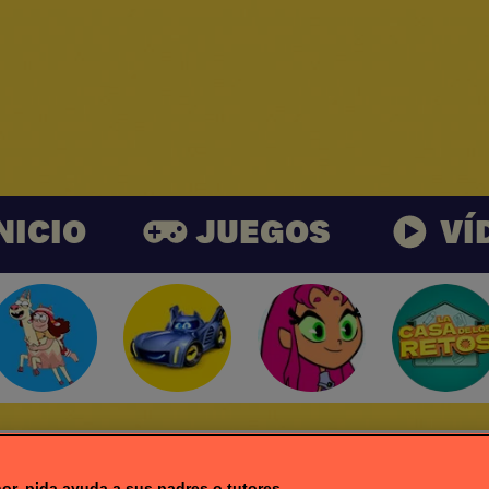
NICIO
JUEGOS
VÍ
or, pida ayuda a sus padres o tutores.