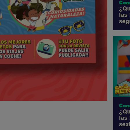
Con
¿Qu
las
seg
Con
¿Qu
las
sex