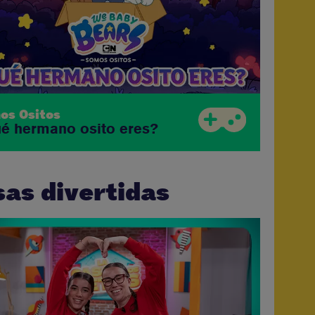
os Ositos
é hermano osito eres?
as divertidas