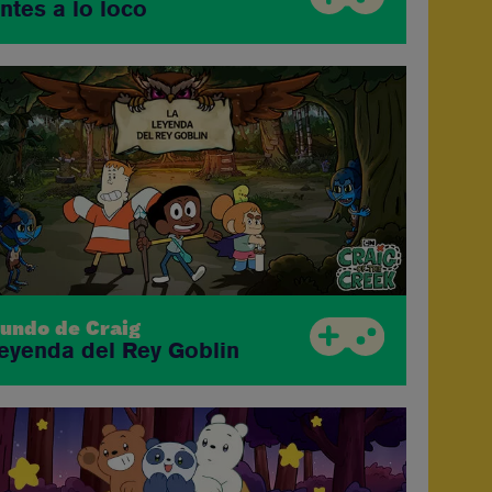
ntes a lo loco
mundo de Craig
leyenda del Rey Goblin