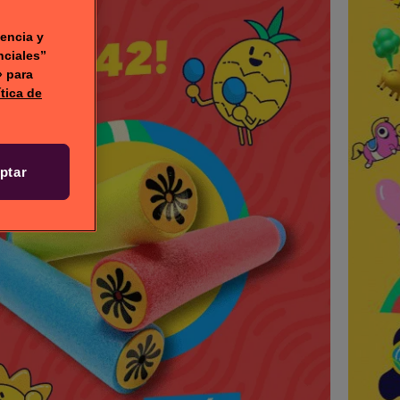
encia y
nciales”
» para
ítica de
ptar