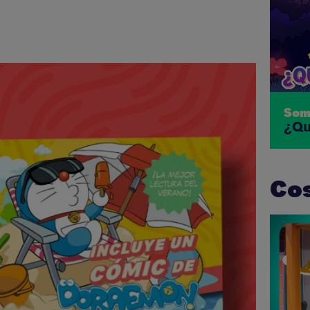
Som
¿Qu
Cos