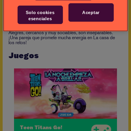
Decidió venir con él porque juntos viven los planes más
divertidos.
Solo cookies
Aceptar
esenciales
Pasan mucho tiempo en la huerta de su abuelo y
disfrutan al máximo en familia.
Alegres, cercanos y muy sociables, son inseparables.
¡Una pareja que promete mucha energía en La casa de
los retos!
Juegos
Teen Titans Go!