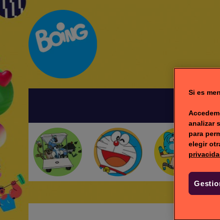
Si es men
I
Accedemo
analizar 
para perm
elegir ot
privacida
Gestio