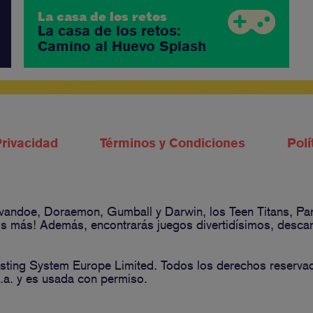
La casa de los retos
La casa de los retos:
Camino al Huevo Splash
Privacidad
Términos y Condiciones
Polí
 Ivandoe, Doraemon, Gumball y Darwin, los Teen Titans, P
 más! Además, encontrarás juegos divertidísimos, descarga
ting System Europe Limited. Todos los derechos reserva
a. y es usada con permiso.