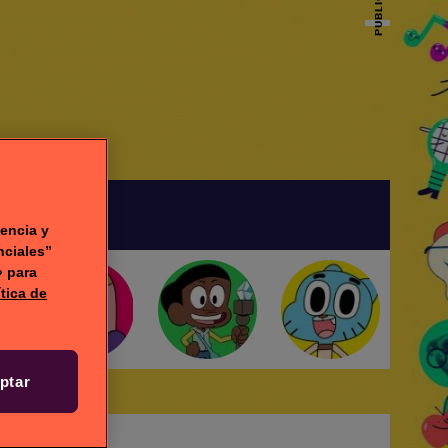
PUBLICIDAD
DEOS
encia y
nciales”
» para
ítica de
ptar