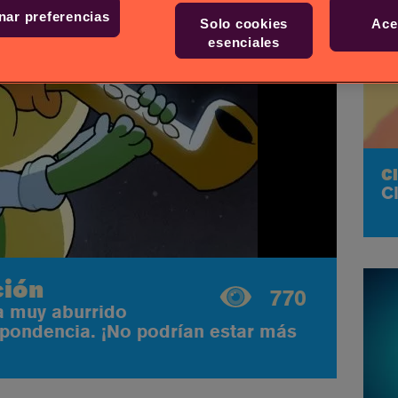
nar preferencias
Solo cookies
Ace
esenciales
C
C
ción
770
a muy aburrido
spondencia. ¡No podrían estar más