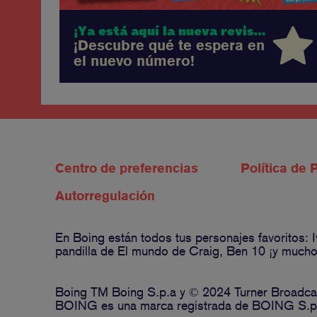
¡Ya está aquí la nueva revista Boing!
¡Descubre qué te espera en
el nuevo número!
Centro de preferencias
Política de 
Autorregulación
En Boing están todos tus personajes favoritos:
pandilla de El mundo de Craig, Ben 10 ¡y muchos
Boing TM Boing S.p.a y © 2024 Turner Broadcas
BOING es una marca registrada de BOING S.p.