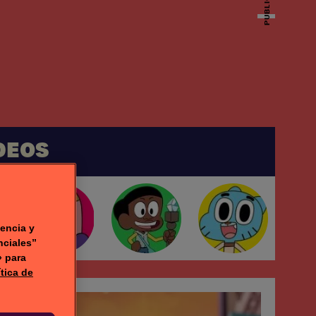
PUBLICIDAD
DEOS
encia y
nciales”
» para
ítica de