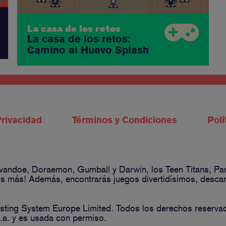
La casa de los retos
La casa de los retos:
Camino al Huevo Splash
Privacidad
Términos y Condiciones
Polí
 Ivandoe, Doraemon, Gumball y Darwin, los Teen Titans, P
 más! Además, encontrarás juegos divertidísimos, descarga
ting System Europe Limited. Todos los derechos reserva
a. y es usada con permiso.