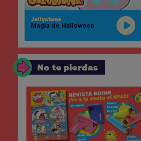
Jellystone
Magia de Halloween
No te pierdas