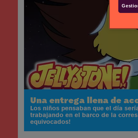
Gestio
Una entrega llena de ac
Los niños pensaban que el día serí
trabajando en el barco de la corre
equivocados!