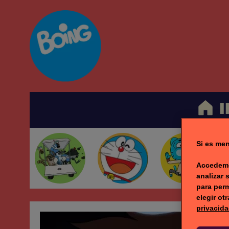
I
Si es men
Accedemo
analizar 
para perm
elegir ot
privacida