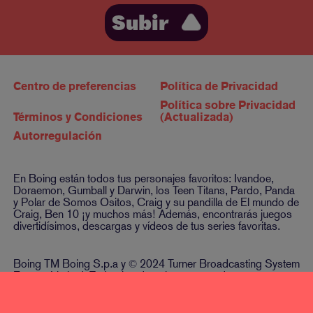
Subir
Centro de preferencias
Política de Privacidad
Política sobre Privacidad
Términos y Condiciones
(Actualizada)
Autorregulación
En Boing están todos tus personajes favoritos: Ivandoe,
Doraemon, Gumball y Darwin, los Teen Titans, Pardo, Panda
y Polar de Somos Ositos, Craig y su pandilla de El mundo de
Craig, Ben 10 ¡y muchos más! Además, encontrarás juegos
divertidísimos, descargas y vídeos de tus series favoritas.
Boing TM Boing S.p.a y © 2024 Turner Broadcasting System
Europe Limited. Todos los derechos reservados.
BOING es una marca registrada de BOING S.p.a. y es
usada con permiso.