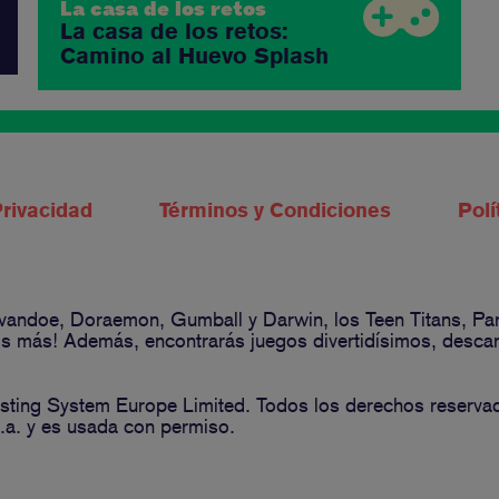
La casa de los retos
La casa de los retos:
Camino al Huevo Splash
Privacidad
Términos y Condiciones
Polí
 Ivandoe, Doraemon, Gumball y Darwin, los Teen Titans, P
 más! Además, encontrarás juegos divertidísimos, descarga
ting System Europe Limited. Todos los derechos reserva
a. y es usada con permiso.