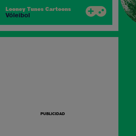
Lo
A 
Looney Tunes Cartoons
Vóleibol
PUBLICIDAD