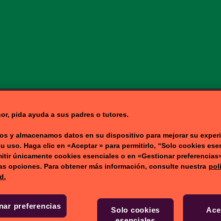
NICIO
JUEGOS
VÍ
or, pida ayuda a sus padres o tutores.
s y almacenamos datos en su dispositivo para mejorar su experi
su uso. Haga clic en «Aceptar » para permitirlo, “Solo cookies ese
itir únicamente cookies esenciales o en «Gestionar preferencias
ras opciones. Para obtener más información, consulte nuestra
pol
d.
nar preferencias
Solo cookies
Ace
esenciales