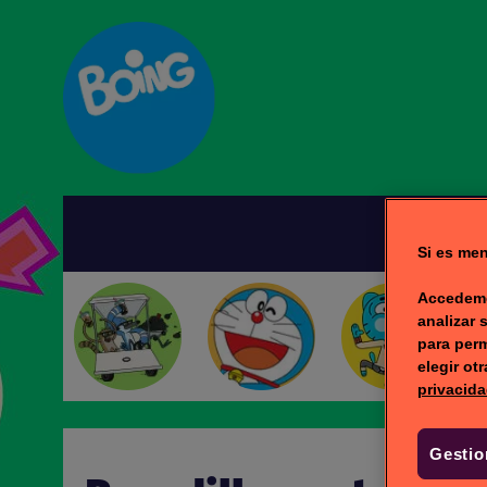
I
Si es men
Accedemo
analizar 
para perm
elegir ot
privacida
Gestio