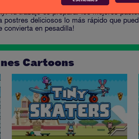
y! Tu trabajo es preparar los mejores pastel
ea postres deliciosos lo más rápido que pue
 convierta en pesadilla!
unes Cartoons