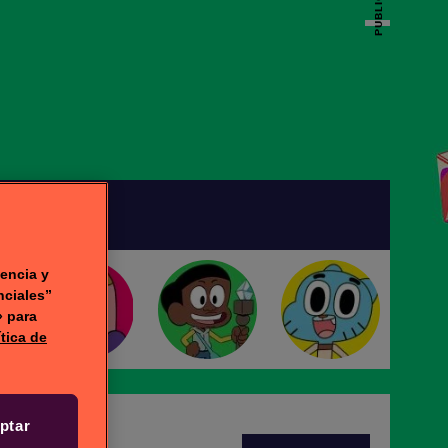
PUBLICIDAD
DEOS
encia y
nciales”
» para
ítica de
ptar