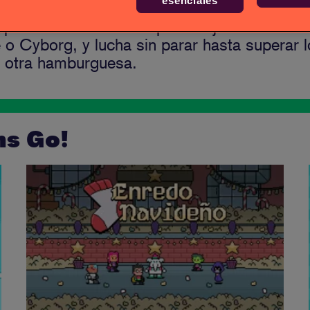
ia
esenciales
e peleas con todos tus personajes favoritos 
 o Cyborg, y lucha sin parar hasta superar l
e otra hamburguesa.
ns Go!