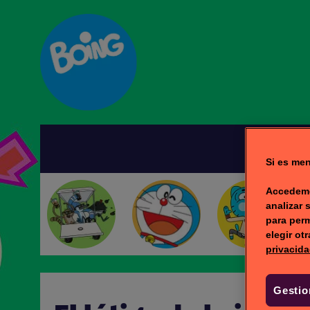
I
Si es men
Accedemo
analizar 
para perm
elegir ot
privacida
Gestio