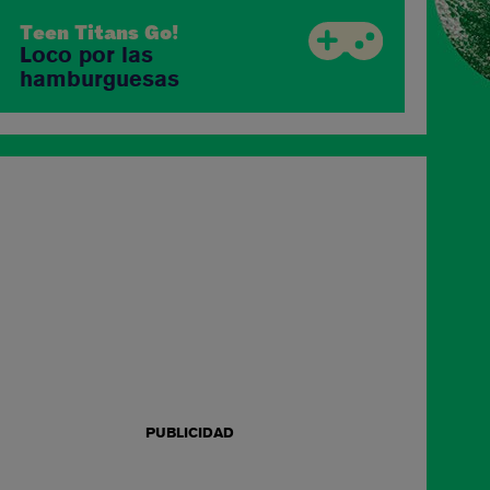
Te
R
Teen Titans Go!
Loco por las
hamburguesas
PUBLICIDAD