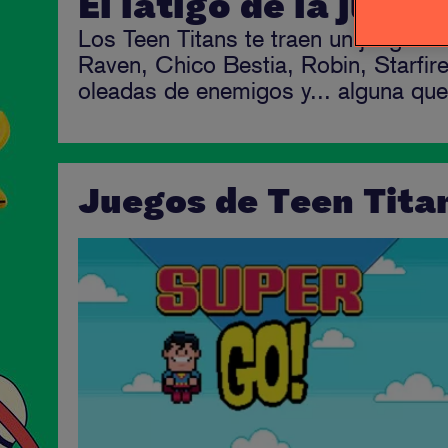
El látigo de la justic
Los Teen Titans te traen un juego d
Raven, Chico Bestia, Robin, Starfire
oleadas de enemigos y... alguna qu
Juegos de Teen Tita