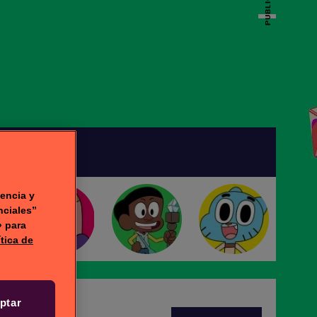
PUBLICIDAD
DEOS
encia y
nciales”
» para
ítica de
ptar