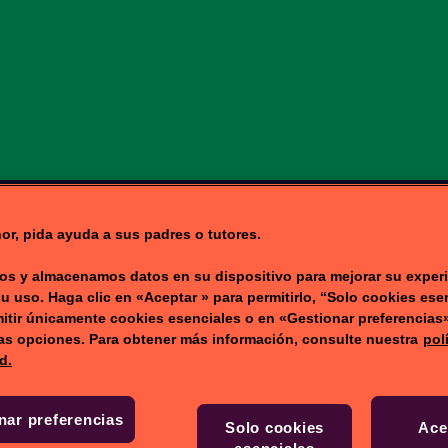
NICIO
JUEGOS
VÍ
or, pida ayuda a sus padres o tutores.
s y almacenamos datos en su dispositivo para mejorar su experi
su uso. Haga clic en «Aceptar » para permitirlo, “Solo cookies ese
itir únicamente cookies esenciales o en «Gestionar preferencias
ras opciones. Para obtener más información, consulte nuestra
pol
d.
nar preferencias
Solo cookies
Ace