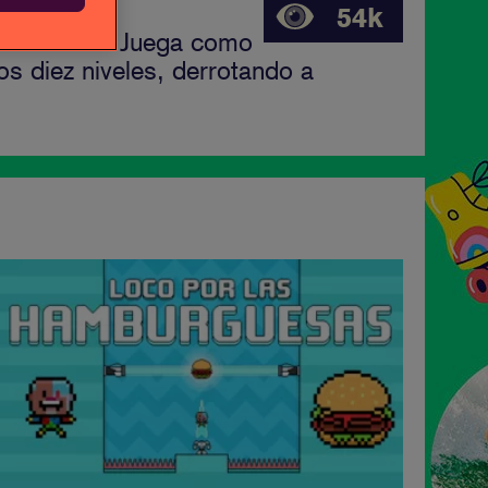
54k
de la serie. Juega como
os diez niveles, derrotando a