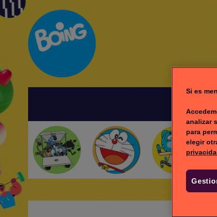
Si es men
I
Accedemo
analizar 
para perm
elegir ot
privacida
Gestio