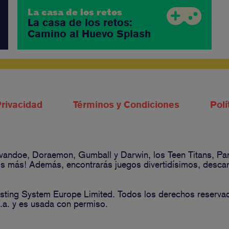
La casa de los retos
La casa de los retos:
Camino al Huevo Splash
Privacidad
Términos y Condiciones
Polí
 Ivandoe, Doraemon, Gumball y Darwin, los Teen Titans, P
 más! Además, encontrarás juegos divertidísimos, descarga
ting System Europe Limited. Todos los derechos reserva
a. y es usada con permiso.