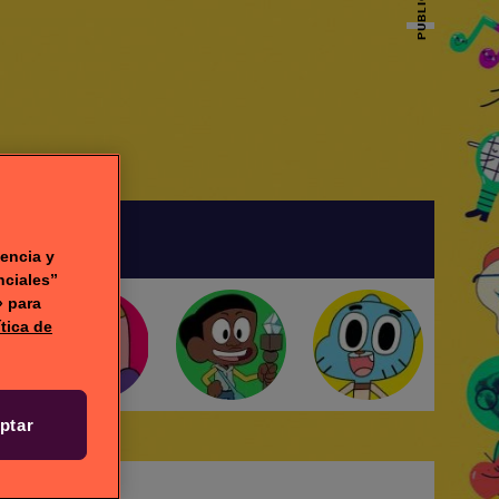
PUBLICIDAD
DEOS
encia y
nciales”
» para
ítica de
ptar